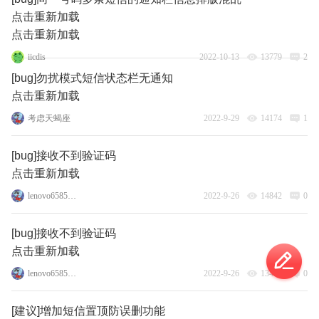
点击重新加载
点击重新加载
iicdis
2022-10-13
13779
2
[bug]勿扰模式短信状态栏无通知
点击重新加载
考虑天蝎座
2022-9-29
14174
1
[bug]接收不到验证码
点击重新加载
lenovo65856986
2022-9-26
14842
0
[bug]接收不到验证码
点击重新加载
lenovo65856986
2022-9-26
13426
0
[建议]增加短信置顶防误删功能