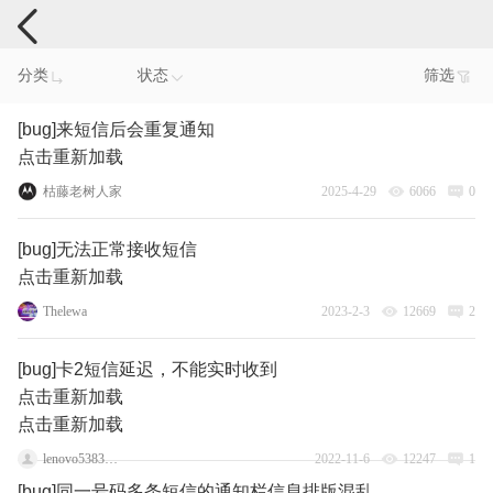
手机反馈
分类
状态
筛选
[bug]来短信后会重复通知
点击重新加载
枯藤老树人家
2025-4-29
6066
0
[bug]无法正常接收短信
点击重新加载
Thelewa
2023-2-3
12669
2
[bug]卡2短信延迟，不能实时收到
点击重新加载
点击重新加载
lenovo53834792
2022-11-6
12247
1
[bug]同一号码多条短信的通知栏信息排版混乱