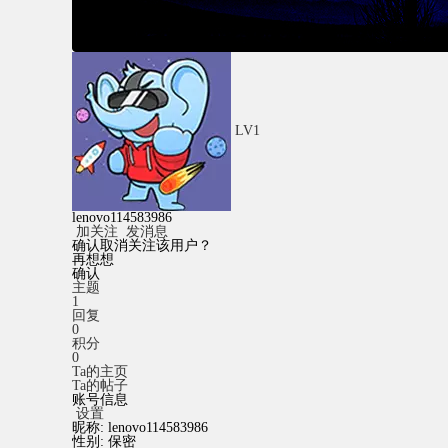
LV1
lenovo114583986
加关注
发消息
确认取消关注该用户？
再想想
确认
主题
1
回复
0
积分
0
Ta的主页
Ta的帖子
账号信息
设置
昵称:
lenovo114583986
性别:
保密