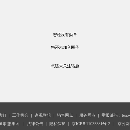
您还没有勋章
您还未加入圈子
您还未关注话题
我们
|
工作机会
|
参观联想
|
销售网点
|
服务网点
|
举报邮箱：lenovoc
26 联想集团
|
法律公告
|
隐私保护
|
京ICP备11035381号-2
|
京公网安