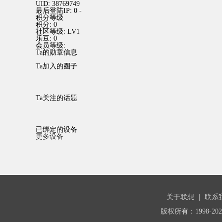
UID:
38769749
最后登陆IP:
0 -
积分等级
积分:
0
社区等级:
LV1
乐豆:
0
会员等级:
Ta的勋章信息
Ta加入的圈子
Ta关注的话题
已绑定的设备
更多设备
关于联想
|
联系
版权所有：1998-20