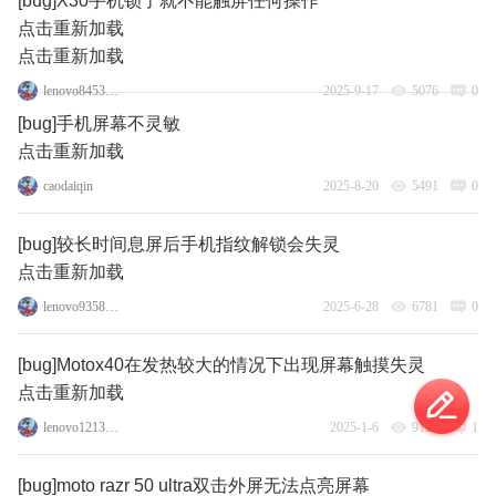
[bug]X30手机锁了就不能触屏任何操作
点击重新加载
点击重新加载
lenovo84539286
2025-9-17
5076
0
[bug]手机屏幕不灵敏
点击重新加载
caodaiqin
2025-8-20
5491
0
[bug]较长时间息屏后手机指纹解锁会失灵
点击重新加载
lenovo93583933
2025-6-28
6781
0
[bug]Motox40在发热较大的情况下出现屏幕触摸失灵
点击重新加载
lenovo121348986
2025-1-6
9127
1
[bug]moto razr 50 ultra双击外屏无法点亮屏幕