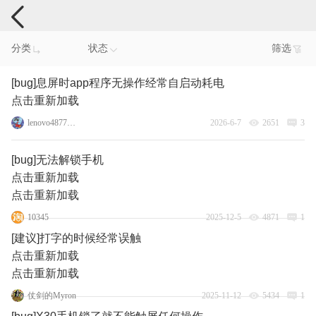
手机反馈
分类
状态
筛选
[bug]息屏时app程序无操作经常自启动耗电
点击重新加载
lenovo48777437
2026-6-7
2651
3
[bug]无法解锁手机
点击重新加载
点击重新加载
10345
2025-12-5
4871
1
[建议]打字的时候经常误触
点击重新加载
点击重新加载
仗剑的Myron
2025-11-12
5434
1