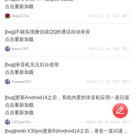
点击重新加载
Moto21254
2025-5-12
7365
5
[bug]不能实现微信或QQ的通话自动录音
点击重新加载
lenovo126773641
2025-2-26
7206
1
[bug]录音机无法后台使用
点击重新加载
Freeman1022
2024-12-27
7650
3
[bug]更新Android14之后，系统内置的录音机应用一直闪退
点击重新加载
点击重新加载
1372xxx741_477949
2024-3-30
11310
1
[bug]moto X30pro更新到Android14之后，录音一直闪退，