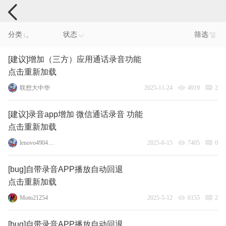
手机反馈
分类
状态
筛选
[建议]增加（三方）应用通话录音功能
点击重新加载
联想大中华
2025-11-24
4919
2
[建议]录音app增加 微信通话录音 功能
点击重新加载
lenovo49041184
2025-6-15
7405
0
[bug]自带录音APP播放自动回退
点击重新加载
Moto21254
2025-5-12
6155
2
[bug]自带录音APP播放自动回退