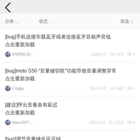
手机反馈
分类
状态
筛选
[bug]手机连接车载蓝牙或者连接蓝牙音箱声音低
点击重新加载
SNIPER Z6pro
2026-6-17
1975
3
[bug]moto S50 “音量键切歌”功能导致音量调整异常
点击重新加载
CAghty
2024-10-22
8483
1
[建议]呼出音量条有延迟
点击重新加载
lenovo59770508
2024-3-14
13224
0
[bug]调节音量键反应迟钝