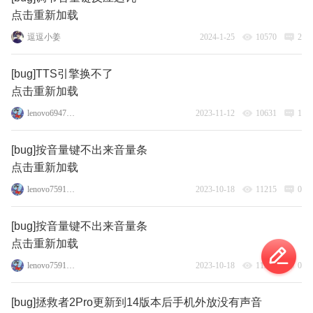
点击重新加载
逗逗小姜
2024-1-25
10570
2
[bug]TTS引擎换不了
点击重新加载
lenovo69472871
2023-11-12
10631
1
[bug]按音量键不出来音量条
点击重新加载
lenovo75917542
2023-10-18
11215
0
[bug]按音量键不出来音量条
点击重新加载
lenovo75917542
2023-10-18
11358
0
[bug]拯救者2Pro更新到14版本后手机外放没有声音