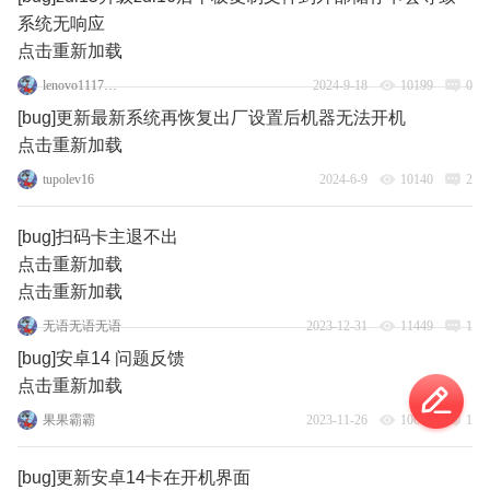
系统无响应
点击重新加载
lenovo111770235
2024-9-18
10199
0
[bug]更新最新系统再恢复出厂设置后机器无法开机
点击重新加载
tupolev16
2024-6-9
10140
2
[bug]扫码卡主退不出
点击重新加载
点击重新加载
无语无语无语
2023-12-31
11449
1
[bug]安卓14 问题反馈
点击重新加载
果果霸霸
2023-11-26
10681
1
[bug]更新安卓14卡在开机界面