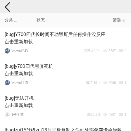
手机反馈
分类
状态
筛选
[bug]Y700四代长时间不动黑屏后任何操作没反应
点击重新加载
lenovo10432013080575
2025-10-21
5587
0
[bug]y700四代黑屏死机
点击重新加载
lenovo141549017
2025-10-1
6666
1
[bug]无法开机
点击重新加载
1号手掌
2025-5-3
5807
1
[bug]zui15升级zui16后平板复制文件到外部储存卡会导致