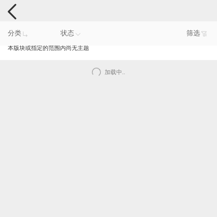
手机反馈
分类
状态
筛选
本版块或指定的范围内尚无主题
加载中..