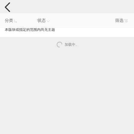
手机反馈
分类
状态
筛选
本版块或指定的范围内尚无主题
加载中..