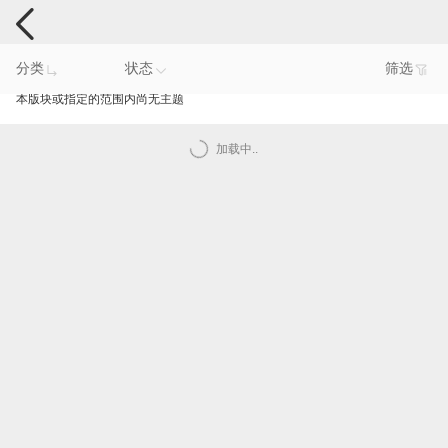
手机反馈
分类
状态
筛选
本版块或指定的范围内尚无主题
加载中..