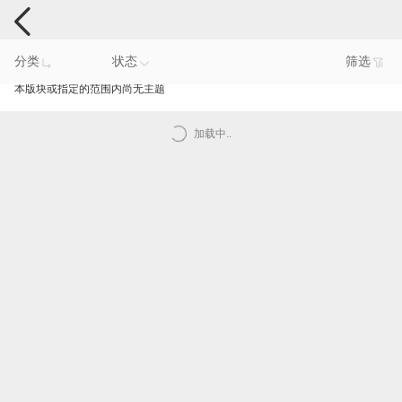
手机反馈
分类
状态
筛选
本版块或指定的范围内尚无主题
加载中..