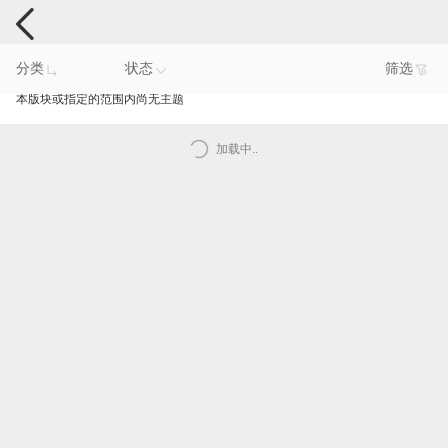
手机反馈
分类
状态
筛选
本版块或指定的范围内尚无主题
加载中..