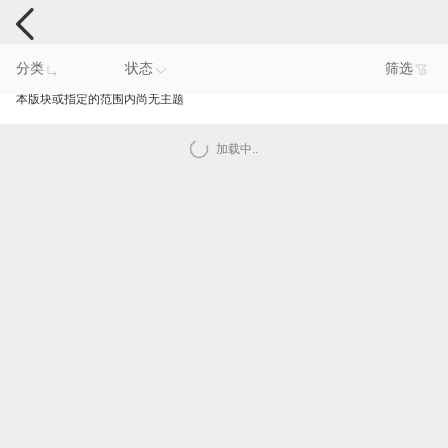
手机反馈
分类
状态
筛选
本版块或指定的范围内尚无主题
加载中..