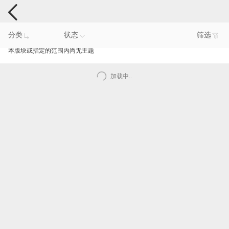
手机反馈
分类
状态
筛选
本版块或指定的范围内尚无主题
加载中..