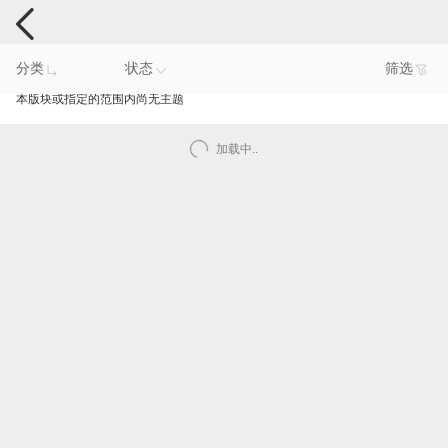
手机反馈
分类
状态
筛选
本版块或指定的范围内尚无主题
加载中..