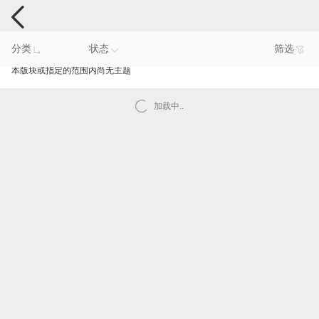
手机反馈
分类
状态
筛选
本版块或指定的范围内尚无主题
加载中..