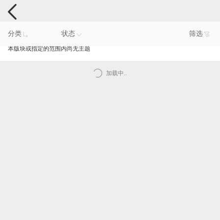
手机反馈
分类
状态
筛选
本版块或指定的范围内尚无主题
加载中..