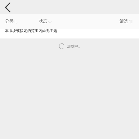
手机反馈
分类
状态
筛选
本版块或指定的范围内尚无主题
加载中..