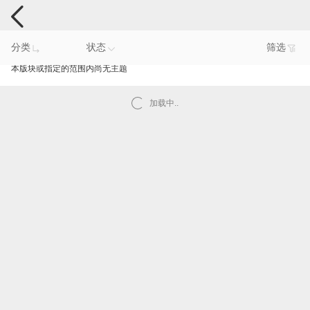
手机反馈
分类
状态
筛选
本版块或指定的范围内尚无主题
加载中..