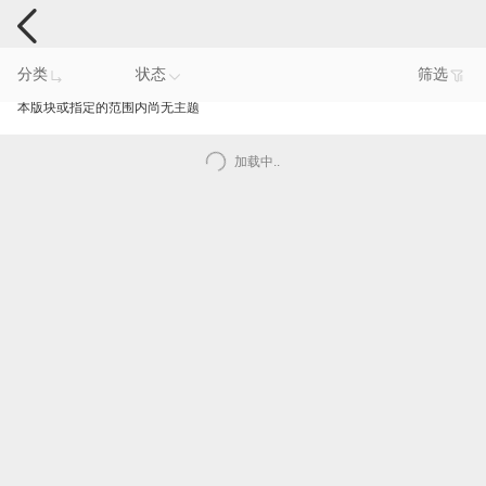
手机反馈
分类
状态
筛选
本版块或指定的范围内尚无主题
加载中..