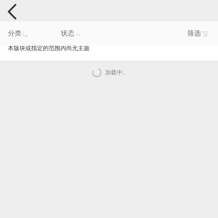
手机反馈
分类
状态
筛选
本版块或指定的范围内尚无主题
加载中..