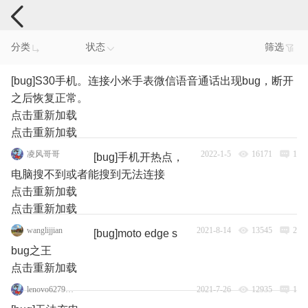
手机反馈
分类
状态
筛选
[bug]S30手机。连接小米手表微信语音通话出现bug，断开
之后恢复正常。
点击重新加载
点击重新加载
凌风哥哥
2022-1-5
16171
1
[bug]手机开热点，
电脑搜不到或者能搜到无法连接
点击重新加载
点击重新加载
wanglijjian
2021-8-14
13545
2
[bug]moto edge s
bug之王
点击重新加载
lenovo62795586
2021-7-26
12935
1