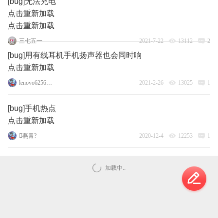
[bug]无法充电
点击重新加载
点击重新加载
三七五一
2021-7-22
13112
2
[bug]用有线耳机手机扬声器也会同时响
点击重新加载
lenovo62564279
2021-2-26
13025
1
[bug]手机热点
点击重新加载
燕青?
2020-12-4
12253
1
加载中..