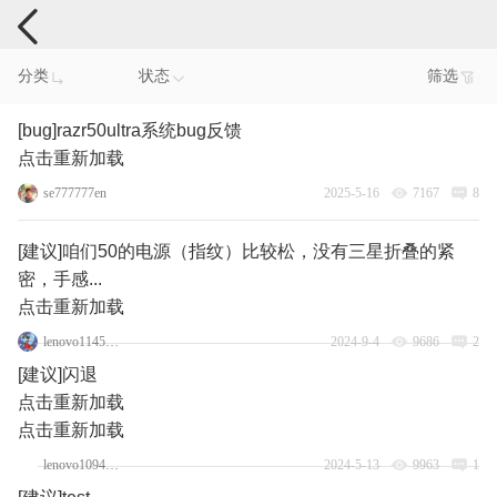
手机反馈
分类
状态
筛选
[bug]razr50ultra系统bug反馈
点击重新加载
se777777en
2025-5-16
7167
8
[建议]咱们50的电源（指纹）比较松，没有三星折叠的紧
密，手感...
点击重新加载
lenovo114583986
2024-9-4
9686
2
[建议]闪退
点击重新加载
点击重新加载
lenovo109410732
2024-5-13
9963
1