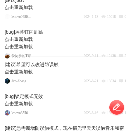
[建议]test
点击重新加载
lenovo94802661
2024-1-13
15018
0
[bug]屏幕狂闪乱跳
点击重新加载
点击重新加载
爱徒步的T哥
2023-9-11
12438
2
[建议]希望可以改进防误触
点击重新加载
Jim-Zhang
2023-8-21
13034
1
[bug]锁定模式无效
点击重新加载
lenovo85567781
2023-8-16
13977
1
[建议]急需新增防误触模式，现在揣兜里天天误触音乐和密