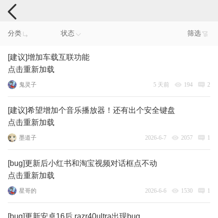
手机反馈
分类
状态
筛选
[建议]增加车载互联功能
点击重新加载
鬼灵子
5 天前
194
2
[建议]希望增加个音乐播放器！还有出个安全键盘
点击重新加载
墨道子
2026-6-7
2057
1
[bug]更新后小红书和淘宝视频对话框点不动
点击重新加载
星哥的
2026-6-6
1530
1
[bug]更新安卓16后 razr40ultra出现bug