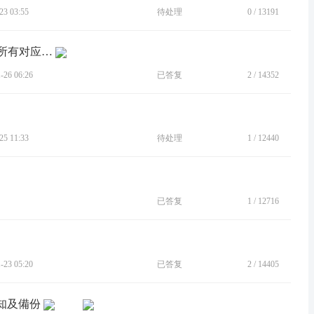
3 03:55
待处理
0
/
13191
[BUG]开启VPN，所有原应用可连网，所有对应分身应用无法连网
26 06:26
已答复
2
/
14352
5 11:33
待处理
1
/
12440
已答复
1
/
12716
23 05:20
已答复
2
/
14405
通知及備份