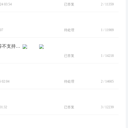
4 03:54
已答复
2
/
11359
07
待处理
1
/
11909
[建议]应用分身，分身的微信，支付宝等不支持指纹支付。
已答复
1
/
14218
 02:04
待处理
2
/
14605
1:32
已答复
3
/
12239