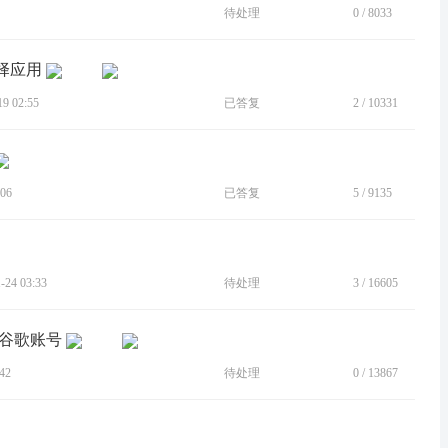
待处理
0
/
8033
择应用
 02:55
已答复
2
/
10331
06
已答复
5
/
9135
24 03:33
待处理
3
/
16605
取谷歌账号
42
待处理
0
/
13867