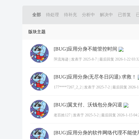
全部
待处理
待补充
分析中
解决中
已答复
版块主题
[BUG]应用分身不能管控时间
萍流海迹
|
发表于 2025-8-7
|
最后回复 2026-1-22 03:3
[BUG]应用分身(无尽冬日闪退) 求救！
177****7267_2_2
|
发表于 2025-7-2
|
最后回复 2026-1-2
[BUG]翼支付、沃钱包分身闪退
老百姓127
|
发表于 2025-5-2
|
最后回复 2026-1-15 04:
[BUG]应用分身的软件网络代理不能使