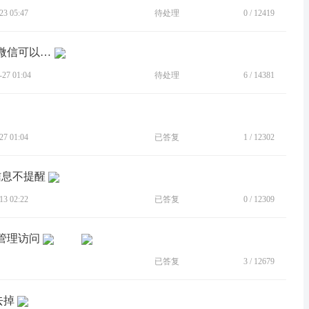
3 05:47
待处理
0
/
12419
[BUG]分身后的微信不能定位，只有主微信可以定位，请修复解决。
7 01:04
待处理
6
/
14381
7 01:04
已答复
1
/
12302
信息不提醒
3 02:22
已答复
0
/
12309
件管理访问
已答复
3
/
12679
去掉