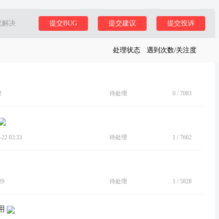
已解决
提交BUG
提交建议
提交投诉
处理状态
遇到次数/关注度
2
待处理
0
/
7083
2 03:33
待处理
1
/
7662
29
待处理
1
/
5828
用