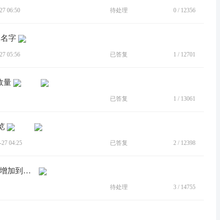
7 06:50
待处理
0
/
12356
身名字
7 05:56
已答复
1
/
12701
数量
已答复
1
/
13061
览
7 04:25
已答复
2
/
12398
[建议]应用分身增加多开的个数，由5个增加到用户自己设定
待处理
3
/
14755