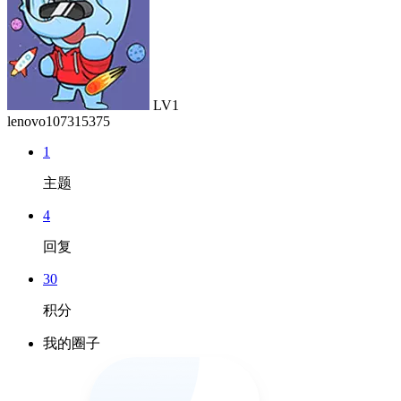
LV1
lenovo107315375
1
主题
4
回复
30
积分
我的圈子