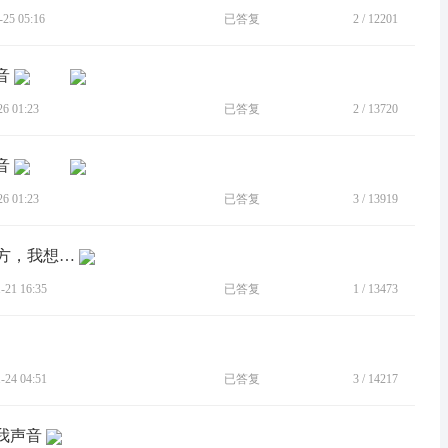
5 05:16
已答复
2
/
12201
音
 01:23
已答复
2
/
13720
音
 01:23
已答复
3
/
13919
[建议]通话录音后 手机文件夹在哪个地方，我想导出来，电脑找...
21 16:35
已答复
1
/
13473
24 04:51
已答复
3
/
14217
到我声音