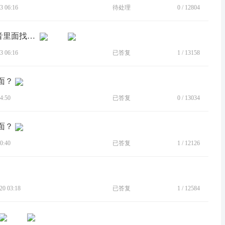
 06:16
待处理
0
/
12804
[BUG]请求修复moto edge s30在通话录音里面找不到对微信通话进行录音的选项开关的bug的bug
 06:16
已答复
1
/
13158
面？
4:50
已答复
0
/
13034
面？
0:40
已答复
1
/
12126
0 03:18
已答复
1
/
12584