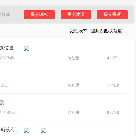
已解决
提交BUG
提交建议
提交投诉
处理状态
遇到次数/关注度
[建议]s50更新了最新的安卓16还是没有微信通话录音
8 22:46
待处理
4
/
2691
19:05
待处理
1
/
4139
26 03:38
待处理
0
/
7908
[BUG]通话自动录音，录制1分半时间后就没有声音