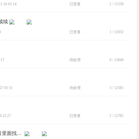
-16 01:14
已答复
2
/
11559
续续
3
已答复
1
/
12032
:17
待处理
0
/
12849
7 01:51
待处理
3
/
12585
 22:27
已答复
2
/
12785
[BUG]请求修复moto edge s30在通话录音里面找不到对微信通话进行录音的选项开关的bug的bug