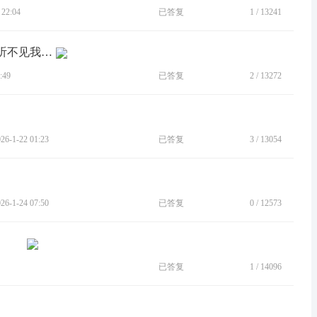
22:04
已答复
1
/
13241
[BUG]打电话听不到对方声音，对方也听不见我讲话。
:49
已答复
2
/
13272
-1-22 01:23
已答复
3
/
13054
-1-24 07:50
已答复
0
/
12573
已答复
1
/
14096