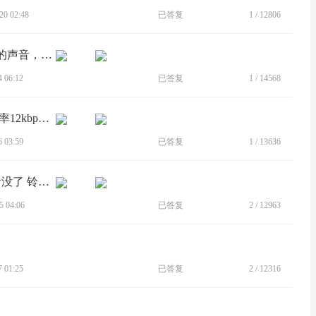
0 02:48
已答复
1
/
12806
[BUG]打电话和微信电话对方听不到我的声音，但是麦克风是好的
 06:12
已答复
1
/
14568
[BUG]edge s 升级安卓12 通话录音 比特率12kbps 未升级前不这样
 03:59
已答复
1
/
13636
[BUG]没声音 也不能录制声音 媒体声音没了 铃声什么都还有用
 04:06
已答复
2
/
12963
 01:25
已答复
2
/
12316