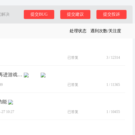
已解决
提交BUG
提交建议
提交投诉
处理状态
遇到次数/关注度
已答复
3
/
12314
[BUG]打完游戏退出小窗模式依旧必须再进游戏退出才行
09
已答复
1
/
11365
功能
27 10:27
已答复
1
/
10455