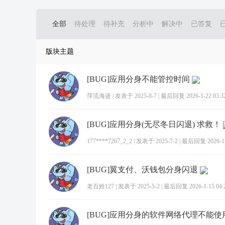
全部
待处理
待补充
分析中
解决中
已答复
版块主题
[BUG]应用分身不能管控时间
萍流海迹
|
发表于 2025-8-7
|
最后回复 2026-1-22 03:3
[BUG]应用分身(无尽冬日闪退) 求救！
177****7267_2_2
|
发表于 2025-7-2
|
最后回复 2026-1-2
[BUG]翼支付、沃钱包分身闪退
老百姓127
|
发表于 2025-5-2
|
最后回复 2026-1-15 04:
[BUG]应用分身的软件网络代理不能使