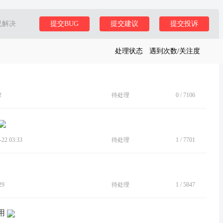
已解决
提交BUG
提交建议
提交投诉
处理状态
遇到次数/关注度
2
待处理
0
/
7106
2 03:33
待处理
1
/
7701
29
待处理
1
/
5847
用