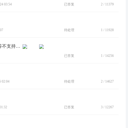
4 03:54
已答复
2
/
11379
07
待处理
1
/
11928
[建议]应用分身，分身的微信，支付宝等不支持指纹支付。
已答复
1
/
14256
 02:04
待处理
2
/
14627
1:32
已答复
3
/
12267