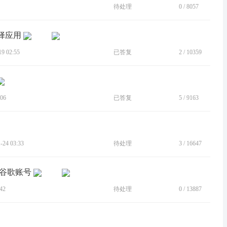
待处理
0
/
8057
择应用
 02:55
已答复
2
/
10359
06
已答复
5
/
9163
24 03:33
待处理
3
/
16647
取谷歌账号
42
待处理
0
/
13887