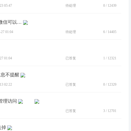
3 05:47
待处理
0
/
12439
[BUG]分身后的微信不能定位，只有主微信可以定位，请修复解决。
7 01:04
待处理
6
/
14405
7 01:04
已答复
1
/
12321
信息不提醒
3 02:22
已答复
0
/
12329
件管理访问
已答复
3
/
12701
去掉