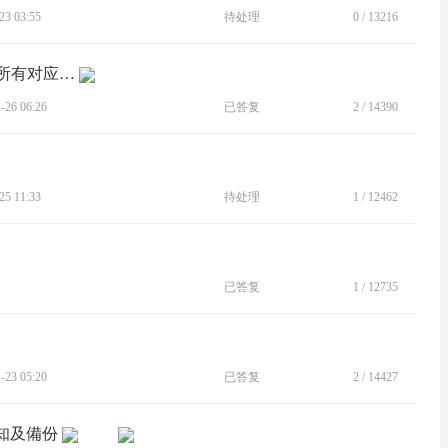
3 03:55
待处理
0
/
13216
[BUG]开启VPN，所有原应用可连网，所有对应分身应用无法连网
26 06:26
已答复
2
/
14390
5 11:33
待处理
1
/
12462
已答复
1
/
12735
23 05:20
已答复
2
/
14427
通知及備份