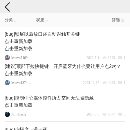
手机反馈
分类
状态
筛选
[bug]锁屏以后放口袋自动误触开关键
点击重新加载
点击重新加载
lenovo74690826
2026-7-1
2343
1
[建议]顶部下拉快捷键，开启蓝牙为什么要让用户点2次？
点击重新加载
lenovo137475098
2025-12-17
4223
1
[bug]控制中心媒体控件所占空间无法被隐藏
点击重新加载
Jim-Zhang
2025-6-5
5777
0
[bug]小幅度上滑卡死