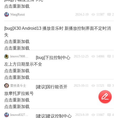
点击重新加载
WangRunzi
2024-2-19
11587
2
[bug]X30 Android13 播放音乐时 新播放控制界面不定时消
失
点击重新加载
点击重新加载
lenovo79088135
2023-12-25
14066
1
[bug]下拉控制中心
左上方日期显示不全
点击重新加载
点击重新加载
蕾丝圣斗士
2023-10-11
11521
3
[建议]国行能否开
放摩托罗拉账号
点击重新加载
点击重新加载
lenovo83273770
2023-9-19
11667
4
[建议]建议控制中心