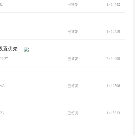
02
已答复
1
/
14442
已答复
1
/
12459
[BUG]moto app里显示-息屏显示比系统设置优先级更高 关闭后
4:27
已答复
2
/
14408
:43
已答复
1
/
12506
23
已答复
1
/
15313