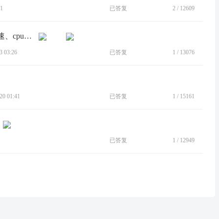
1
已答复
2
/
12609
[BUG]moto应用导致手机发烫、耗电迅速、cpu占用高
 03:26
已答复
1
/
13076
0 01:41
已答复
1
/
15161
已答复
1
/
12949