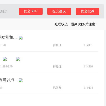
已解决
提交BUG
提交建议
提交投诉
处理状态
遇到次数/关注度
[建议]用手机就是用软件，提四个方面的功能和细节的改进。
6:20
待处理
1
/
4981
。
-19 02:40
待处理
1
/
4330
[建议]想在PC端扫码登录，手机内找不到可以扫码的应用
38
已答复
1
/
9404