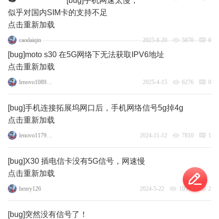
[bug]手机网速太慢，
似乎对国内SIM卡的支持不足
点击重新加载
caodaiqin
2025-8-20
5870
0
[bug]moto s30 在5G网络下无法获取IPV6地址
点击重新加载
lenovo108951373
2025-4-15
6276
0
[bug]手机连接拓展坞网口后，手机网络信号5g掉4g
点击重新加载
lenovo117971950
2024-11-12
7810
1
[bug]X30 插电信卡没有5G信号，网速慢
点击重新加载
henry126
2024-5-22
10548
2
[bug]突然没有信号了！