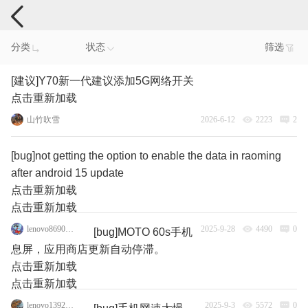
手机反馈
分类
状态
筛选
[建议]Y70新一代建议添加5G网络开关
点击重新加载
山竹吹雪
2026-6-12
2223
2
[bug]not getting the option to enable the data in raoming
after android 15 update
点击重新加载
点击重新加载
lenovo86904224
2025-9-28
4490
0
[bug]MOTO 60s手机
息屏，应用商店更新自动停滞。
点击重新加载
点击重新加载
lenovo139278711
2025-9-3
5572
0