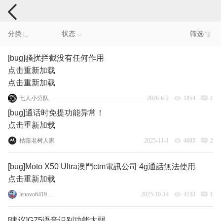
手机反馈
分类
状态
筛选
[bug]骚扰拦截没有任何作用
点击重新加载
点击重新加载
七人小分队
2026-6-2
1854
1
[bug]通话时免提功能异常！
点击重新加载
枯藤老树人家
2025-11-1
4695
2
[bug]Moto X50 Ultra澳門ctm電訊公司 4g通話無法使用
点击重新加载
lenovo64196223
2025-10-14
4153
1
[建议]G75语音识别功能太弱