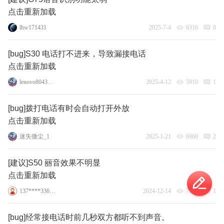
点击重新加载
lhw171431
2025-7-4
6316
0
[bug]S30 电话打不进来，导致漏接电话
点击重新加载
lenovo80439958
2025-4-12
5910
1
[bug]拨打电话有时会自动打开外放
点击重新加载
迷失微尘_1
2025-1-21
6960
2
[建议]S50 丽音效果不明显
点击重新加载
137****3360_8
2024-12-14
7772
1
[bug]经常接电话时前几秒双方都听不到声音。