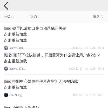
手机反馈
分类
状态
筛选
[bug]锁屏以后放口袋自动误触开关键
点击重新加载
点击重新加载
lenovo74690826
2026-7-1
2366
1
[建议]顶部下拉快捷键，开启蓝牙为什么要让用户点2次？
点击重新加载
lenovo137475098
2025-12-17
4230
1
[bug]控制中心媒体控件所占空间无法被隐藏
点击重新加载
Jim-Zhang
2025-6-5
5785
0
[bug]小幅度上滑卡死