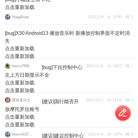
点击重新加载
WangRunzi
2024-2-19
11593
2
[bug]X30 Android13 播放音乐时 新播放控制界面不定时消
失
点击重新加载
点击重新加载
lenovo79088135
2023-12-25
14073
1
[bug]下拉控制中心
左上方日期显示不全
点击重新加载
点击重新加载
蕾丝圣斗士
2023-10-11
11530
3
[建议]国行能否开
放摩托罗拉账号
点击重新加载
点击重新加载
lenovo83273770
2023-9-19
11674
4
[建议]建议控制中心