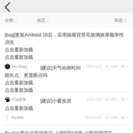
手机反馈
分类
状态
筛选
[bug]更新Android 16后，应用抽屉背景毛玻璃效果概率性
消失
点击重新加载
点击重新加载
Jim-Zhang
2026-5-15
1489
1
[建议]天气动画时间
能长点、更显眼点吗
点击重新加载
点击重新加载
江油星海
2026-4-21
2607
1
[建议]小窗改进
点击重新加载
Fly4444
2025-11-11
5796
1