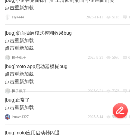
[bug]小窗在桌面操作后 上滑回到桌面 小窗画面消失
点击重新加载
Fly4444
2025-11-11
5116
1
[bug]桌面抽屉模式模糊效果bug
点击重新加载
点击重新加载
枫子枫子
2025-9-21
5086
0
[bug]moto app启动器模糊bug
点击重新加载
点击重新加载
枫子枫子
2025-9-21
7376
1
[bug]正常了
点击重新加载
lenovo132760642
2025-5-14
5810
1
[bug]moto应用启动器闪退