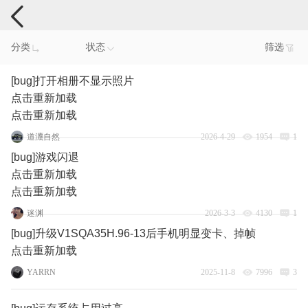
手机反馈
分类
状态
筛选
[bug]打开相册不显示照片
点击重新加载
点击重新加载
道灋自然
2026-4-29
1954
1
[bug]游戏闪退
点击重新加载
点击重新加载
迷渊
2026-3-3
4130
1
[bug]升级V1SQA35H.96-13后手机明显变卡、掉帧
点击重新加载
YARRN
2025-11-8
7996
3