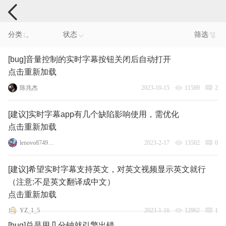
手机反馈
分类
状态
筛选
[bug]音量控制的实时字幕按钮关闭后自动打开
点击重新加载
陈兆杰
2023-10-15
11589
2
[建议]实时字幕app有几个缺陷影响使用，需优化
点击重新加载
lenovo87495193
2023-2-17
13502
0
[建议]希望实时字幕支持英文，对英文视频显示英文就行
（注意:不是英文翻译成中文）
点击重新加载
YZ_1_5
2023-1-16
12962
1
[bug]总是用几分钟就引擎出错