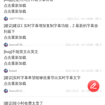
点击重新加载
点击重新加载
189****9569_11
2022-12-2
11946
2
[建议]建议1 实时字幕增加复制字幕功能，2 最新的字幕放
到最下
点击重新加载
lenovo87495193
2022-11-30
12549
0
[bug]不能英文出英文
点击重新加载
点击重新加载
hotned
2022-10-30
12178
1
[建议]实时字幕希望能够批量导出实时字幕文字
点击重新加载
lenovo81121238
2022-10-21
12076
0
[建议]按小时收费太贵了