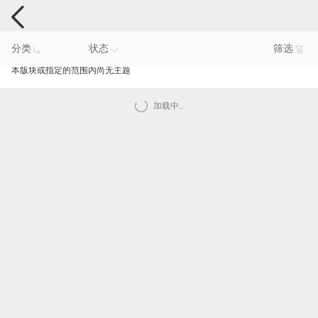
手机反馈
分类
状态
筛选
本版块或指定的范围内尚无主题
加载中..