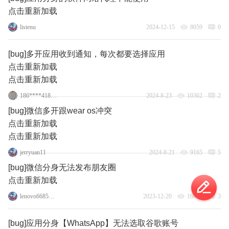
点击重新加载
listenu
2024-12-15
8059
0
[bug]多开应用收到通知，每次都要选择应用
点击重新加载
点击重新加载
186****4181_9
2024-8-23
10362
2
[bug]微信多开跟wear os冲突
点击重新加载
点击重新加载
jerryuan11
2024-8-21
9165
5
[bug]微信分身无法发布朋友圈
点击重新加载
lenovo66852018
2023-12-20
16649
3
[bug]应用分身【WhatsApp】无法选取谷歌账号