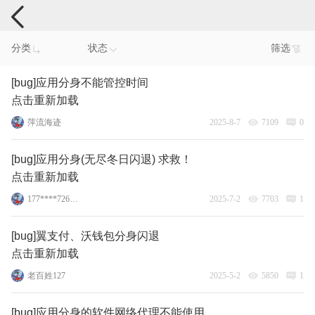
手机反馈
分类
状态
筛选
[bug]应用分身不能管控时间
点击重新加载
萍流海迹
2025-8-7
7109
0
[bug]应用分身(无尽冬日闪退) 求救！
点击重新加载
177****7267_2_2
2025-7-2
7703
1
[bug]翼支付、沃钱包分身闪退
点击重新加载
老百姓127
2025-5-2
5850
1
[bug]应用分身的软件网络代理不能使用