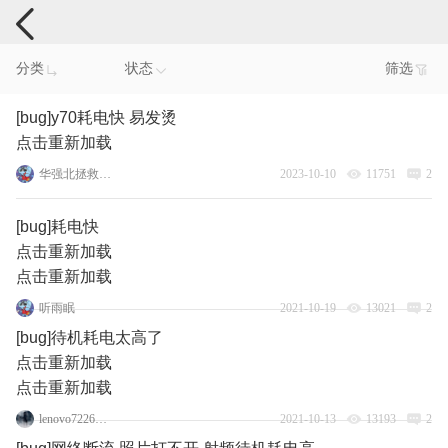
手机反馈
分类
状态
筛选
[bug]y70耗电快 易发烫
点击重新加载
华强北拯救者y70
2023-10-10
11751
2
[bug]耗电快
点击重新加载
点击重新加载
听雨眠
2021-10-19
13021
2
[bug]待机耗电太高了
点击重新加载
点击重新加载
lenovo72264073
2021-10-13
13193
2