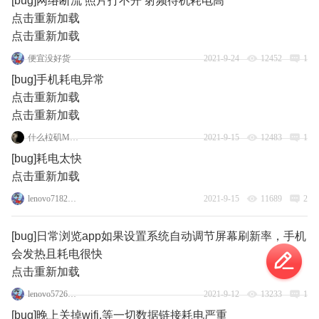
[bug]网络断流 照片打不开 射频待机耗电高
点击重新加载
点击重新加载
便宜没好货
2021-9-24
12452
1
[bug]手机耗电异常
点击重新加载
点击重新加载
什么柆矶Moto
2021-9-15
12483
1
[bug]耗电太快
点击重新加载
lenovo71829684
2021-9-15
11689
2
[bug]日常浏览app如果设置系统自动调节屏幕刷新率，手机
会发热且耗电很快
点击重新加载
lenovo57265241
2021-9-12
13233
1
[bug]晚上关掉wifi,等一切数据链接耗电严重