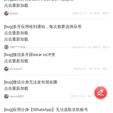
点击重新加载
listenu
2024-12-15
8014
0
[bug]多开应用收到通知，每次都要选择应用
点击重新加载
点击重新加载
186****4181_9
2024-8-23
10313
2
[bug]微信多开跟wear os冲突
点击重新加载
jerryuan11
2024-8-21
9118
5
[bug]微信分身无法发布朋友圈
点击重新加载
lenovo66852018
2023-12-20
16582
3
[bug]应用分身【WhatsApp】无法选取谷歌账号