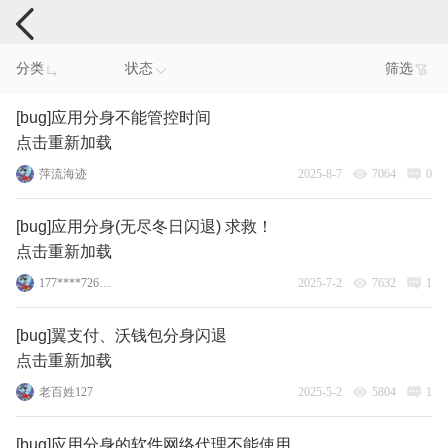
手机反馈
分类
状态
筛选
[bug]应用分身不能管控时间
点击重新加载
萍流海迹
2025-8-7
7064
0
[bug]应用分身(无尽冬日闪退) 求救！
点击重新加载
177****7267_2_2
2025-7-2
7632
1
[bug]翼支付、沃钱包分身闪退
点击重新加载
老百姓127
2025-5-2
5804
1
[bug]应用分身的软件网络代理不能使用