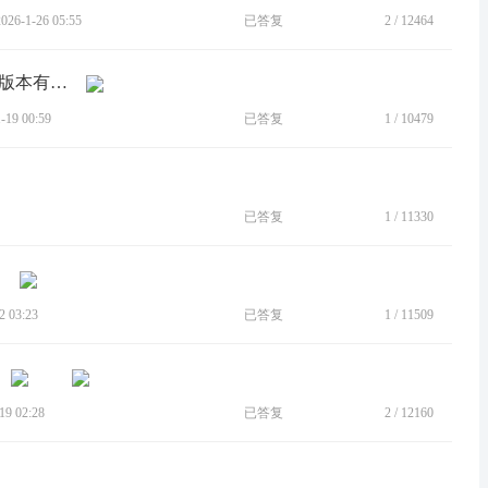
6-1-26 05:55
已答复
2
/
12464
[BUG]5G信号到哪都是满格，不知道新版本有没修复
19 00:59
已答复
1
/
10479
已答复
1
/
11330
 03:23
已答复
1
/
11509
！
9 02:28
已答复
2
/
12160