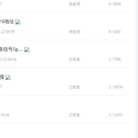
7
待处理
0
/
5858
PV6地址
27 06:59
待处理
0
/
6261
[BUG]手机连接拓展坞网口后，手机网络信号5g掉4g
-25 04:54
已答复
1
/
7796
速慢
7
已答复
2
/
10534
18:34
已答复
1
/
12315