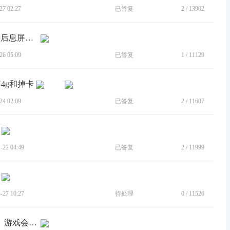
7 02:27
已答复
2
/
13902
[BUG]x30用5g开wlan热点其他手机连接后息屏会自动断开
6 05:09
已答复
1
/
11129
掉4g和掉卡
4 02:09
已答复
2
/
11607
22 04:49
已答复
2
/
11999
27 10:27
待处理
0
/
11526
[BUG]g71s用广电卡玩游戏时，来电话。游戏会断网。