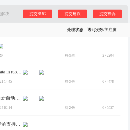
已解决
提交BUG
提交建议
提交投诉
处理状态
遇到次数/关注度
20
待处理
2
/
2204
[BUG]not getting the option to enable the data in raoming after android 15 update
1 14:45
待处理
0
/
4478
[BUG]MOTO 60s手机息屏，应用商店更新自动停滞。
4 02:14
待处理
0
/
5557
[BUG]手机网速太慢，似乎对国内SIM卡的支持不足