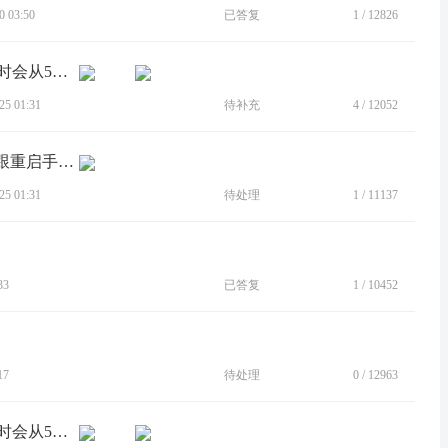
 03:50
已答复
1
/
12826
[BUG]最新固件版本的Moto G53手机有时会从5G信号掉到4G
5 01:31
待补充
4
/
12052
[BUG]跑高速公路手机没信号，插拔卡跟重启手机都没用，
5 01:31
待处理
1
/
11137
33
已答复
1
/
10452
17
待处理
0
/
12963
[BUG]最新固件版本的Moto G53手机有时会从5G信号掉到4G