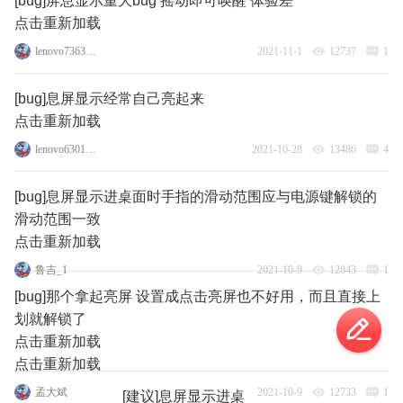
[bug]屏息显示重大bug 摇动即可唤醒 体验差
点击重新加载
lenovo73635169
2021-11-1
12737
1
[bug]息屏显示经常自己亮起来
点击重新加载
lenovo63017180
2021-10-28
13486
4
[bug]息屏显示进桌面时手指的滑动范围应与电源键解锁的
滑动范围一致
点击重新加载
鲁吉_1
2021-10-9
12843
1
[bug]那个拿起亮屏 设置成点击亮屏也不好用，而且直接上
划就解锁了
点击重新加载
点击重新加载
孟大斌
2021-10-9
12733
1
[建议]息屏显示进桌