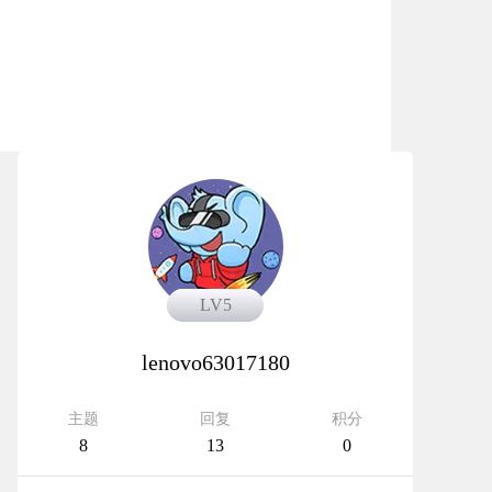
LV5
LV5
lenovo63017180
主题
回复
积分
8
13
0