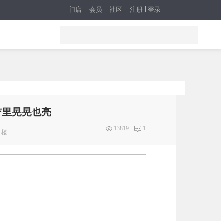
门店
会员
社区
注册
登录
带里晃晃也亮
13819
1
楼