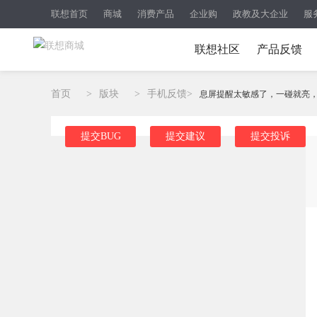
联想首页
商城
消费产品
企业购
政教及大企业
服
联想社区
产品反馈
首页
>
版块
>
手机反馈
>
息屏提醒太敏感了，一碰就亮，装
提交BUG
提交建议
提交投诉