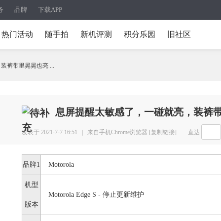
务
品牌
下载APP
热门活动
随手拍
新机评测
积分乐园
旧社区
裤带里晃晃也亮 ...
息屏提醒太敏感了，一碰就亮，装裤
发表于 2021-7-7 16:51 |
来自手机Chrome浏览器
[复制链接]
直达
品牌1
Motorola
机型
Motorola Edge S - 停止更新维护
版本