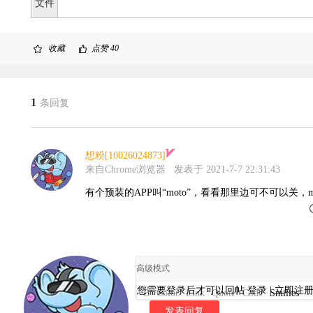
文件
收藏
点赞
40
1
条回复
想粉[10026024873]
来自Chrome浏览器
发表于 2021-7-7 22:31:43
有个预装的APP叫“moto”，看看那里边可不可以关，m
高级模式
您需要登录后才可以回帖
登录
|
立即注
B
Color
Link
Quote
Code
Smilies
发表回复