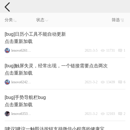
手机反馈
分类
状态
筛选
[bug]日历小工具不能自动更新
点击重新加载
lenovo62618013
2021-3-5
11731
1
[bug]触屏失灵，经常出现，一个链接需要点击两次
点击重新加载
lenovo62420261
2021-3-2
13439
6
[bug]手势导航栏bug
点击重新加载
lenovo63533658
2021-3-2
12103
2
[建议]建议一触即达按钮支持微信小程序的健康宝