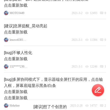
点击重新加载
MOTO3449
2021-3-2
12493
0
[建议]息屏提醒_晃动亮起
点击重新加载
lenovo63017180
2021-3-1
11304
0
[bug]不够人性化
点击重新加载
132****2307_18
2021-3-1
12246
1
[bug]多屏协同模式下，显示器端全屏打开的应用，点击输
入框，屏幕底端显示黑条/白条
点击重新加载
点击重新加载
Hehehee
2021-2-28
14757
2
[建议]想了个创意的