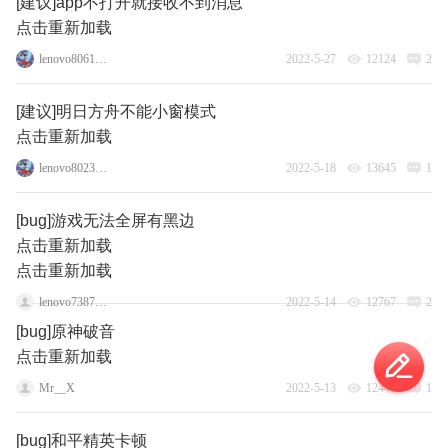
[建议]app不打开就接收不到消息
点击重新加载
lenovo80619523
2022-5-27
12124
2
[建议]明日方舟不能小窗模式
点击重新加载
lenovo80231465
2022-5-18
13645
1
[bug]游戏无法全屏有黑边
点击重新加载
点击重新加载
lenovo73879499
2022-5-14
12767
2
[bug]原神破音
点击重新加载
Mr__X
2022-5-13
12440
1
[bug]和平精英卡顿