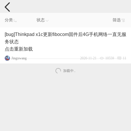
电脑反馈
分类
状态
筛选
[bug]Thinkpad x1c更新fibocom固件后4G手机网络一直无服
务状态
点击重新加载
Jingxwang
2020-11-21
10559
11
加载中..