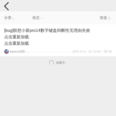
电脑反馈
分类
状态
筛选
[bug]联想小新pro14数字键盘间断性无理由失效
点击重新加载
点击重新加载
lenovo102853686
2024-11-6
21445
66
加载中..