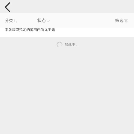
电脑反馈
分类
状态
筛选
本版块或指定的范围内尚无主题
加载中..