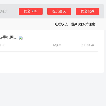
已解决
提交BUG
提交建议
提交投诉
处理状态
遇到次数/关注度
[BUG]Thinkpad x1c更新fibocom固件后4G手机网络一直无服务状态
:57
解决中
11
/
10544