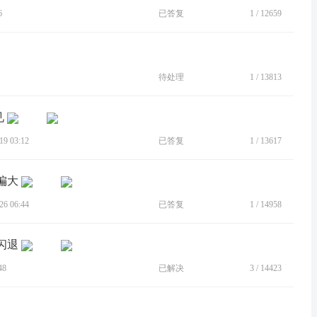
6
已答复
1
/
12659
待处理
1
/
13813
见
9 03:12
已答复
1
/
13617
偏大
6 06:44
已答复
1
/
14958
闪退
48
已解决
3
/
14423