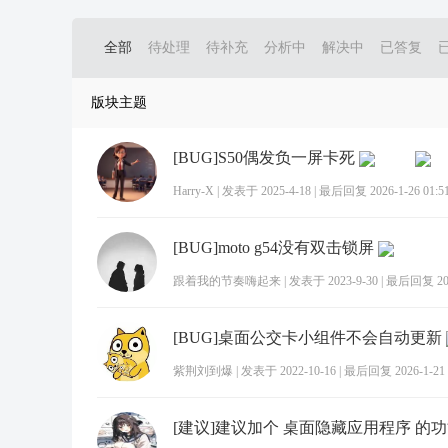
全部
待处理
待补充
分析中
解决中
已答复
版块主题
[BUG]S50偶发负一屏卡死
Harry-X
|
发表于 2025-4-18
|
最后回复 2026-1-26 01:5
[BUG]moto g54没有双击锁屏
跟着我的节奏嗨起来
|
发表于 2023-9-30
|
最后回复 2026
[BUG]桌面公交卡小组件不会自动更新
紫荆刘到爆
|
发表于 2022-10-16
|
最后回复 2026-1-21 
[建议]建议加个 桌面隐藏应用程序 的