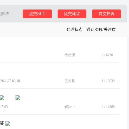
已解决
提交BUG
提交建议
提交投诉
处理状态
遇到次数/关注度
1
待处理
2
/
6756
-1-27 03:10
已答复
1
/
12039
15:03
解决中
4
/
14860
功能