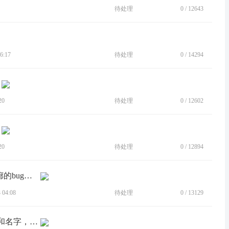
待处理
0
/
12643
6:17
待处理
0
/
14294
20
待处理
0
/
12602
20
待处理
0
/
12894
[建议]关闭左滑进入相机，右滑锁屏画廊的bug，垃圾功能有什么用
04:08
待处理
0
/
13129
[BUG]负一屏不能正确显示抖音的图标和名字，常用软件图标那里