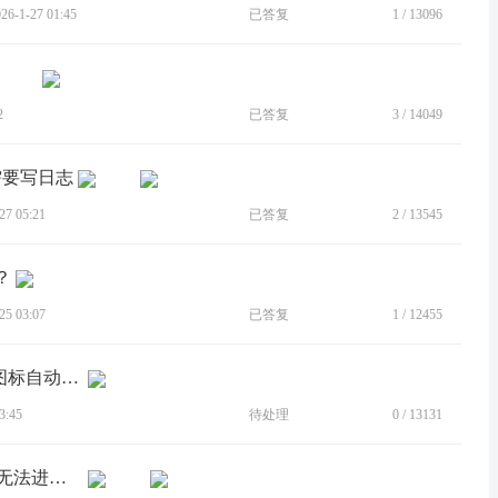
-1-27 01:45
已答复
1
/
13096
2
已答复
3
/
14049
需要写日志
7 05:21
已答复
2
/
13545
？
5 03:07
已答复
1
/
12455
[建议]建议加入自定义主屏功能和桌面图标自动排序
3:45
待处理
0
/
13131
[BUG]拯救者2 PRO [13.0.822]游戏双开无法进入拯救者领域