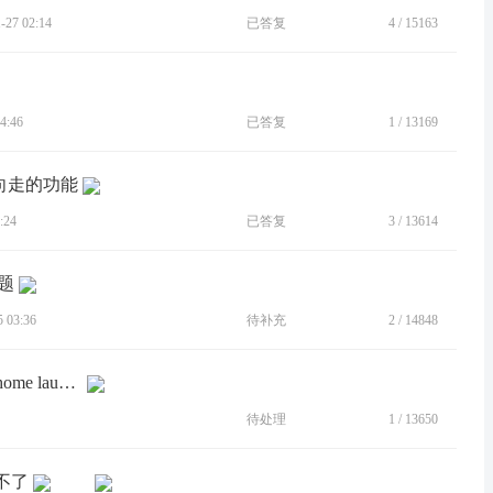
27 02:14
已答复
4
/
15163
4:46
已答复
1
/
13169
向走的功能
:24
已答复
3
/
13614
题
 03:36
待补充
2
/
14848
[BUG]自定義家庭發射器崩潰 / Custom home launchers crash
待处理
1
/
13650
除不了